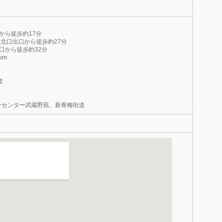
】
から徒歩約17分
駅北口出口から徒歩約27分
口から徒歩約32分
km
】
道
ーセンター武蔵野苑、新青梅街道