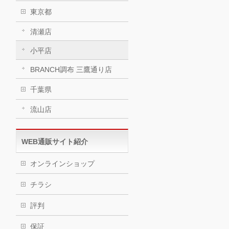
東京都
清瀬店
小平店
BRANCH調布 三鷹通り店
千葉県
流山店
WEB通販サイト紹介
オンラインショップ
チラシ
評判
保証