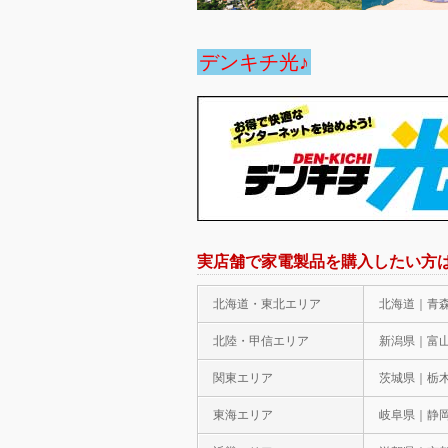
デンキチ光♪
実店舗で家電製品を購入したい方
北海道・東北エリア
北海道｜青
北陸・甲信エリア
新潟県｜富
関東エリア
茨城県｜栃
東海エリア
岐阜県｜静