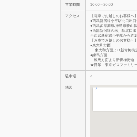
営業時間
10:00～20:00
アクセス
【電車でお越しのお客様ヘ
●西武新宿線小平駅北口出口
●西武多摩湖線/拝島線萩山
●西部新宿線久米川駅北口出
※西武新宿線小平駅から約1
【お車でお越しのお客様ヘ
●東大和方面
・ 東大和方面より新青梅街
●練馬方面
・練馬方面より新青梅街道
★目印：東京ガスファミリ
駐車場
○
地図