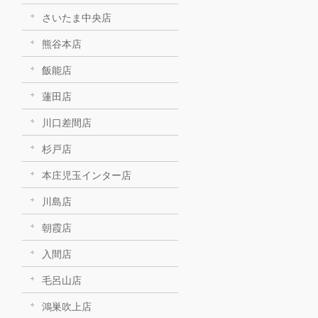
さいたま中央店
熊谷本店
飯能店
蓮田店
川口差間店
杉戸店
本庄児玉インター店
川島店
朝霞店
入間店
毛呂山店
鴻巣吹上店