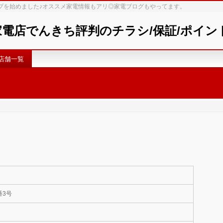
ップを始めました♪オススメ家電情報もアリ◎家電ブログもやってます。
 家電店でんきち評判のチラシ/保証/ポイ
店舗一覧
番3号