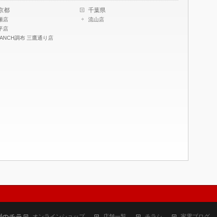
京都
千葉県
瀬店
流山店
平店
RANCH調布 三鷹通り店
判のチラ
オンラインショップ
店舗一覧
チラシ
家電ブログ