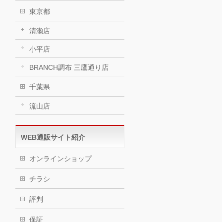
東京都
清瀬店
小平店
BRANCH調布 三鷹通り店
千葉県
流山店
WEB通販サイト紹介
オンラインショップ
チラシ
評判
保証