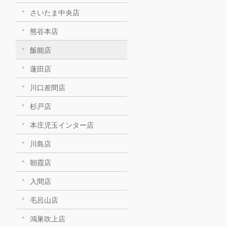
さいたま中央店
熊谷本店
飯能店
蓮田店
川口差間店
杉戸店
本庄児玉インター店
川島店
朝霞店
入間店
毛呂山店
鴻巣吹上店