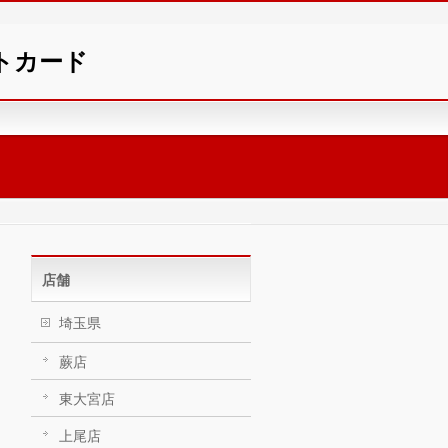
ントカード
店舗
埼玉県
蕨店
東大宮店
上尾店