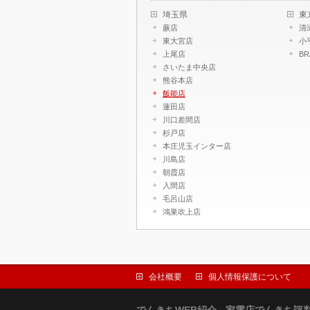
埼玉県
東
蕨店
清
東大宮店
小
上尾店
B
さいたま中央店
熊谷本店
飯能店
蓮田店
川口差間店
杉戸店
本庄児玉インター店
川島店
朝霞店
入間店
毛呂山店
鴻巣吹上店
会社概要
個人情報保護について
でんきちWEB紹介 - 家電店でんきち評