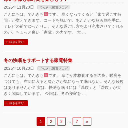
2025年11月20日
でんきち家電ブログ
こんにちは。でんきち
です。 寒くなってくると「家で過ごす時
間」が増えてきます。コートを脱いで、あたたかな飲み物を手に、
テレビの前でゆったり…。そんな過ごし方をより充実させてくれる
のが、ちょっと良い「家電」の力です。 大 …
続きを読む
冬の快眠をサポートする家電特集
2025年10月20日
でんきち家電ブログ
こんにちは。でんきち
です。 寒さが本格化する冬の夜。暖房を
つけても、布団に入ると冷たさが気になって眠れない…そんな経験
はありませんか？ 実は、快適な眠りには「温度」と「湿度」が大
きく関係しています。 今回は、冬の寝室を …
続きを読む
1
2
3
…
7
»