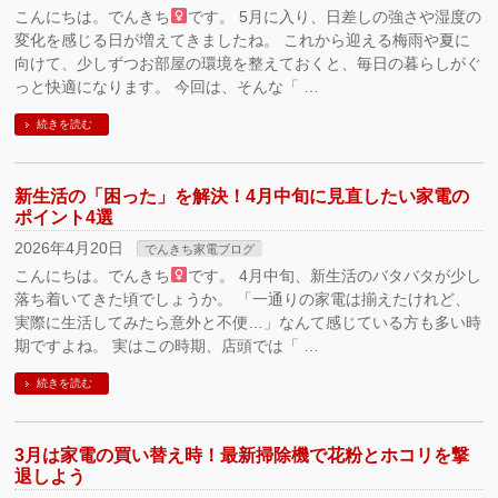
こんにちは。でんきち
です。 5月に入り、日差しの強さや湿度の
変化を感じる日が増えてきましたね。 これから迎える梅雨や夏に
向けて、少しずつお部屋の環境を整えておくと、毎日の暮らしがぐ
っと快適になります。 今回は、そんな「 …
続きを読む
新生活の「困った」を解決！4月中旬に見直したい家電の
ポイント4選
2026年4月20日
でんきち家電ブログ
こんにちは。でんきち
です。 4月中旬、新生活のバタバタが少し
落ち着いてきた頃でしょうか。 「一通りの家電は揃えたけれど、
実際に生活してみたら意外と不便…」なんて感じている方も多い時
期ですよね。 実はこの時期、店頭では「 …
続きを読む
3月は家電の買い替え時！最新掃除機で花粉とホコリを撃
退しよう