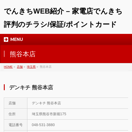
でんきちWEB紹介 – 家電店でんきち
評判のチラシ/保証/ポイントカード
MENU
熊谷本店
HOME
»
店舗
»
埼玉県
»
熊谷本店
デンキチ 熊谷本店
店舗
デンキチ 熊谷本店
住所
埼玉県熊谷市新堀175
電話番号
048-531-3880