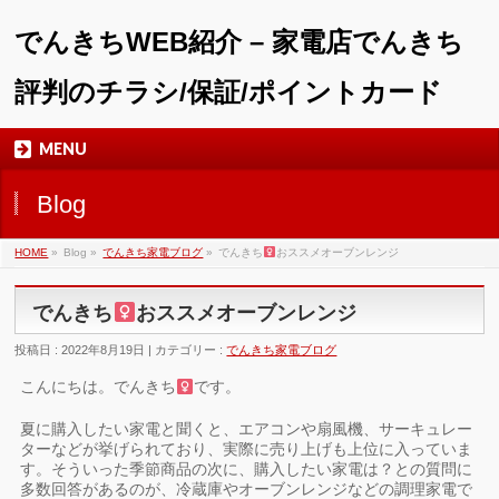
でんきちWEB紹介 – 家電店でんきち
評判のチラシ/保証/ポイントカード
MENU
Blog
HOME
»
Blog »
でんきち家電ブログ
»
でんきち
おススメオーブンレンジ
でんきち
おススメオーブンレンジ
投稿日 : 2022年8月19日 | カテゴリー :
でんきち家電ブログ
こんにちは。でんきち
です。
夏に購入したい家電と聞くと、エアコンや扇風機、サーキュレー
ターなどが挙げられており、実際に売り上げも上位に入っていま
す。そういった季節商品の次に、購入したい家電は？との質問に
多数回答があるのが、冷蔵庫やオーブンレンジなどの調理家電で