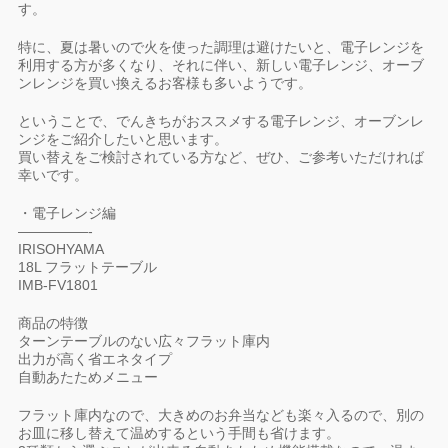
す。
特に、夏は暑いので火を使った調理は避けたいと、電子レンジを
利用する方が多くなり、それに伴い、新しい電子レンジ、オーブ
ンレンジを買い換えるお客様も多いようです。
ということで、でんきちがおススメする電子レンジ、オーブンレ
ンジをご紹介したいと思います。
買い替えをご検討されている方など、ぜひ、ご参考いただければ
幸いです。
・電子レンジ編
—————-
IRISOHYAMA
18L フラットテーブル
IMB-FV1801
商品の特徴
ターンテーブルのない広々フラット庫内
出力が高く省エネタイプ
自動あたためメニュー
フラット庫内なので、大きめのお弁当なども楽々入るので、別の
お皿に移し替えて温めするという手間も省けます。