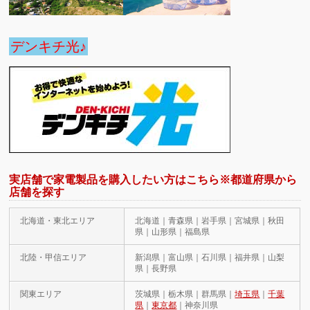
デンキチ光♪
実店舗で家電製品を購入したい方はこちら※都道府県から
店舗を探す
北海道・東北エリア
北海道｜青森県｜岩手県｜宮城県｜秋田
県｜山形県｜福島県
北陸・甲信エリア
新潟県｜富山県｜石川県｜福井県｜山梨
県｜長野県
関東エリア
茨城県｜栃木県｜群馬県｜
埼玉県
｜
千葉
県
｜
東京都
｜神奈川県