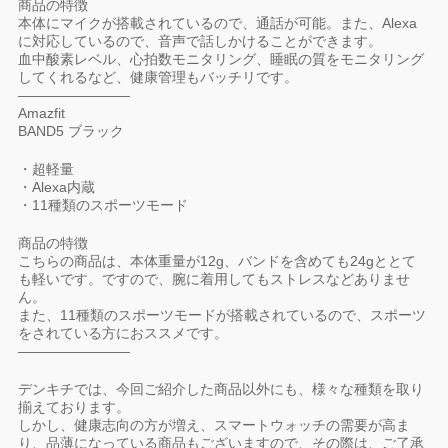
商品の特徴
本体にマイクが搭載されているので、通話が可能。また、Alexa
に対応しているので、音声で話しかけることができます。
血中酸素レベル、心拍数モニタリング、睡眠の質をモニタリング
してくれるなど、健康管理もバッチリです。
————————
Amazfit
BAND5 ブラック
・超軽量
・Alexa内蔵
・11種類のスポーツモード
商品の特徴
こちらの商品は、本体重量が12g、バンドを含めても24gととて
も軽いです。ですので、腕に着用してもストレスなどありませ
ん。
また、11種類のスポーツモードが搭載されているので、スポーツ
をされている方におススメです。
————————
デンキチでは、今回ご紹介した商品以外にも、様々な種類を取り
揃えております。
しかし、健康志向の方が増え、スマートウォッチの需要が高ま
り、品薄になっている商品もございますので、その際は、ご了承