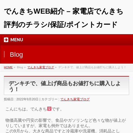
でんきちWEB紹介 – 家電店でんきち
評判のチラシ/保証/ポイントカード
MENU
Blog
HOME
»
Blog »
でんきち家電ブログ
»
デンキチで、値上げ商品もお値打ちに購入しよう！
デンキチで、値上げ商品もお値打ちに購入しよ
う！
投稿日 : 2022年9月20日 | カテゴリー :
でんきち家電ブログ
こんにちは。でんきち
です。
物価高騰や円安の影響で、食品やガソリンなど色々な物が値上が
りしていますが、家電も例外ではありません。
この9月から、大きな商品ですと冷蔵庫や洗濯機、消耗品とし