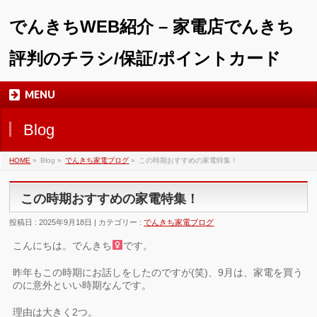
でんきちWEB紹介 – 家電店でんきち
評判のチラシ/保証/ポイントカード
MENU
Blog
HOME
»
Blog »
でんきち家電ブログ
»
この時期おすすめの家電特集！
この時期おすすめの家電特集！
投稿日 : 2025年9月18日 | カテゴリー :
でんきち家電ブログ
こんにちは。でんきち
です。
昨年もこの時期にお話しをしたのですが(笑)、9月は、家電を買う
のに意外といい時期なんです。
理由は大きく2つ。