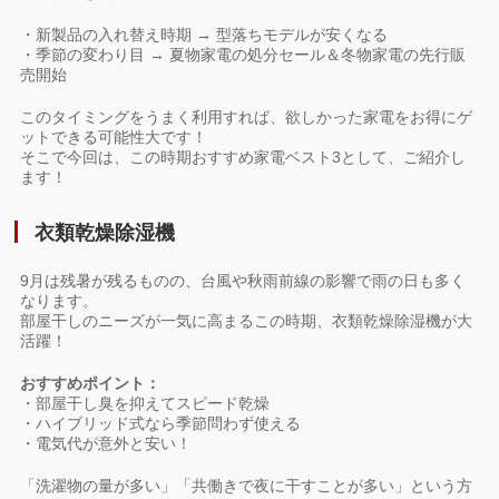
・新製品の入れ替え時期 → 型落ちモデルが安くなる
・季節の変わり目 → 夏物家電の処分セール＆冬物家電の先行販
売開始
このタイミングをうまく利用すれば、欲しかった家電をお得にゲ
ットできる可能性大です！
そこで今回は、この時期おすすめ家電ベスト3として、ご紹介し
ます！
衣類乾燥除湿機
9月は残暑が残るものの、台風や秋雨前線の影響で雨の日も多く
なります。
部屋干しのニーズが一気に高まるこの時期、衣類乾燥除湿機が大
活躍！
おすすめポイント：
・部屋干し臭を抑えてスピード乾燥
・ハイブリッド式なら季節問わず使える
・電気代が意外と安い！
「洗濯物の量が多い」「共働きで夜に干すことが多い」という方