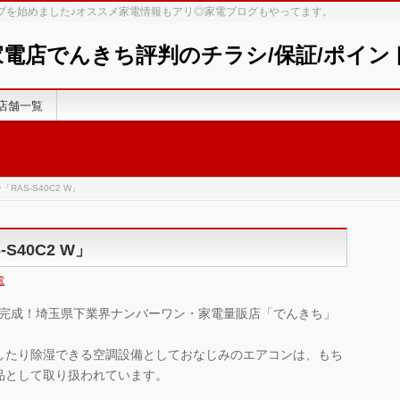
ップを始めました♪オススメ家電情報もアリ◎家電ブログもやってます。
 家電店でんきち評判のチラシ/保証/ポイ
店舗一覧
RAS-S40C2 W」
40C2 W」
電
プが完成！埼玉県下業界ナンバーワン・家電量販店「でんきち」
したり除湿できる空調設備としておなじみのエアコンは、もち
品として取り扱われています。