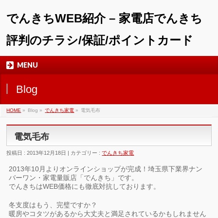
でんきちWEB紹介 – 家電店でんきち
評判のチラシ/保証/ポイントカード
MENU
Blog
HOME
»
Blog »
でんきち家電
»
電気毛布
電気毛布
投稿日 : 2013年12月18日 | カテゴリー :
でんきち家電
2013年10月よりオンラインショップが完成！埼玉県下業界ナン
バーワン・家電量販店「でんきち」です。
でんきちはWEB価格にも徹底対抗しております。
冬支度はもう、完璧ですか？
暖房やコタツがあるから大丈夫と満足されているかもしれません