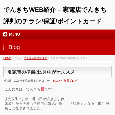
でんきちWEB紹介 – 家電店でんきち
評判のチラシ/保証/ポイントカード
MENU
Blog
HOME
»
Blog »
でんきち家電ブログ
»
夏家電の準備は5月中がオススメ
夏家電の準備は5月中がオススメ
投稿日 : 2024年5月20日 | カテゴリー :
でんきち家電ブログ
こんにちは。でんきち
です。
まだ5月ですが、暑い日が続きますね。
気象庁から今夏も全国的に気温が高く、「猛暑」となる可能性が
あると発表されました。