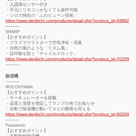
・人認識センサー付き
・手元にリモコンがなくても操作可能
・シロカ独自の「ふわビューン技術」
https://www.denkichi.com/products/detail.php?product_id=59882
———-
SHARP
【おすすめポイント】
・プラズマクラスターで空気浄化・消臭
・自然の風のような「リズム風」
・誤作動を防ぐ「チャイルドロック」
https://www.denkichi.com/products/detail.php?product_id=70209
———-
除湿機
———-
IRIS OHYAMA
【おすすめポイント】
・サーキュレーターを搭載
・温度と湿度を測定してランプの色でお知らせ
・自動で除湿機が動いてカビの繁殖を抑える
https://www.denkichi.com/products/detail.php?product_id=50269
———-
Panasonic
【おすすめポイント】