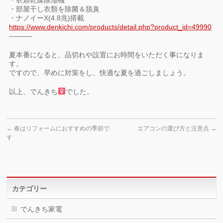
・衣類乾燥除湿機
・部屋干し衣類を除菌＆脱臭
・ナノイーX(4.8兆)搭載
https://www.denkichi.com/products/detail.php?product_id=49990
———-
夏本番になると、品切れや設置にお時間をいただく事になりま
す。
ですので、早めに対策をし、快適な夏を過ごしましょう。
以上、でんきち
でした。
←
春はリフォームにおすすめの季節で
エアコンの選び方と注意点
→
す
カテゴリー
でんきち家電