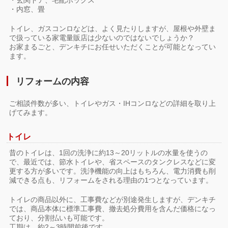
・玄関ドア、宅配ボックス
・内窓、畳
トイレ、ガスコンロなどは、よく見たりしますが、屋根や外壁ま
で扱っている家電量販店は少ないのではないでしょうか？
お家まるごと、デンキチにお任せいただくことが可能となってい
ます。
リフォームの内容
ご相談件数が多い、トイレやガス・IHコンロなどの詳細を取り上
げてみます。
トイレ
昔のトイレは、1回の洗浄に約13～20リットルの水量を使うの
で、最近では、節水トイレや、省スペースのタンクレスなどに変
更する方が多いです。洗浄機能の向上はもちろん、電力消費も削
減できる点も、リフォームをされる理由の1つとなっています。
トイレの商品以外に、工事費などが別途発生しますが、デンキチ
では、商品本体に標準工事費、撤去処分費用を含んだ価格になっ
ており、分割払いも可能です。
工期は、約2～3時間前後です。