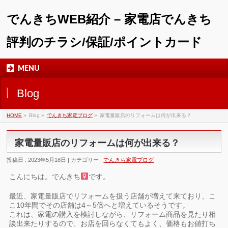
でんきちWEB紹介 – 家電店でんきち
評判のチラシ/保証/ポイントカード
MENU
Blog
HOME
»
Blog »
でんきち家電ブログ
»
家電量販店のリフォームは何が出来る？
家電量販店のリフォームは何が出来る？
投稿日 : 2023年5月18日 | カテゴリー :
でんきち家電ブログ
こんにちは。でんきち
です。
最近、家電量販店でリフォームを扱う店舗が増えて来ており、こ
こ10年間でその店舗は4～5倍へと増えているそうです。
これは、家電の購入を検討しながら、リフォーム商品を見たり相
談出来たりするので、お店を回らなくてもよく、価格もお値打ち