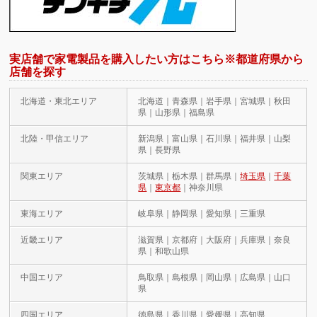
実店舗で家電製品を購入したい方はこちら※都道府県から
店舗を探す
北海道・東北エリア
北海道｜青森県｜岩手県｜宮城県｜秋田
県｜山形県｜福島県
北陸・甲信エリア
新潟県｜富山県｜石川県｜福井県｜山梨
県｜長野県
関東エリア
茨城県｜栃木県｜群馬県｜
埼玉県
｜
千葉
県
｜
東京都
｜神奈川県
東海エリア
岐阜県｜静岡県｜愛知県｜三重県
近畿エリア
滋賀県｜京都府｜大阪府｜兵庫県｜奈良
県｜和歌山県
中国エリア
鳥取県｜島根県｜岡山県｜広島県｜山口
県
四国エリア
徳島県｜香川県｜愛媛県｜高知県