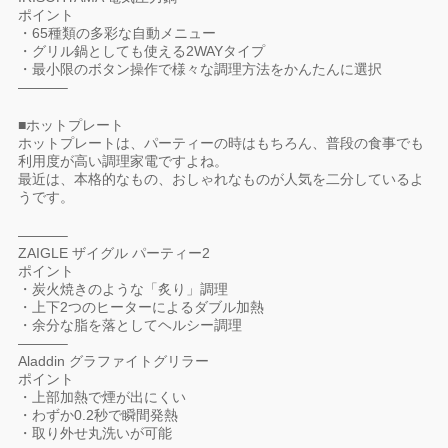
ポイント
・65種類の多彩な自動メニュー
・グリル鍋としても使える2WAYタイプ
・最小限のボタン操作で様々な調理方法をかんたんに選択
———–
■ホットプレート
ホットプレートは、パーティーの時はもちろん、普段の食事でも
利用度が高い調理家電ですよね。
最近は、本格的なもの、おしゃれなものが人気を二分しているよ
うです。
———–
ZAIGLE ザイグル パーティー2
ポイント
・炭火焼きのような「炙り」調理
・上下2つのヒーターによるダブル加熱
・余分な脂を落としてヘルシー調理
———–
Aladdin グラファイトグリラー
ポイント
・上部加熱で煙が出にくい
・わずか0.2秒で瞬間発熱
・取り外せ丸洗いが可能