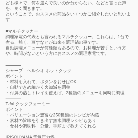
ども様々で、何を選んで良いのか分からない。などと言った声
を、良く聞きます。
ということで、おススメの商品をいくつかご紹介したいと思いま
す！
■マルチクッカー
調理家電の代表とも言われるマルチクッカー。これらは、1台で
煮る、焼く、蒸すなどが出来る調理鍋の事です。
自動調理メニューが何種類もあるので、お料理が苦手という方
や、時間がないという方におススメの調理家電です。
———–
シャープ ヘルシオ ホットクック
ポイント
・材料を入れて、ボタンをおせばOK
・自動できめ細かく火加減を調整
・付属の蒸しトレイを使えば、2種類のメニューを同時に調理
———–
T-fal クックフォーミー
ポイント
・バリエーション豊富な250種類のレシピが内蔵
・素材の旨味を引き出す無水調理レシピもあり
・食材や調味料・分量、手順まで教えてくれる
———–
IRISOHYAMA 電気圧力鍋