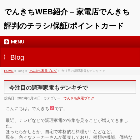
でんきちWEB紹介 – 家電店でんきち
評判のチラシ/保証/ポイントカード
MENU
Blog
HOME
»
Blog »
でんきち家電ブログ
»
今注目の調理家電もデンキチで
今注目の調理家電もデンキチで
投稿日 : 2023年1月20日 | カテゴリー :
でんきち家電ブログ
こんにちは。でんきち
です。
最近、テレビなどで調理家電の特集を見ることが増えてきまし
た。
ほったらかしとか、自宅で本格的な料理が！などなど。
現在、色々なメーカーさんが販売しており、種類や機能、価格な