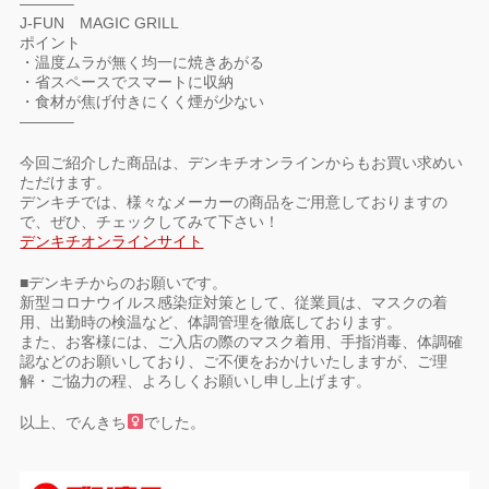
———–
J-FUN MAGIC GRILL
ポイント
・温度ムラが無く均一に焼きあがる
・省スペースでスマートに収納
・食材が焦げ付きにくく煙が少ない
———–
今回ご紹介した商品は、デンキチオンラインからもお買い求めい
ただけます。
デンキチでは、様々なメーカーの商品をご用意しておりますの
で、ぜひ、チェックしてみて下さい！
デンキチオンラインサイト
■デンキチからのお願いです。
新型コロナウイルス感染症対策として、従業員は、マスクの着
用、出勤時の検温など、体調管理を徹底しております。
また、お客様には、ご入店の際のマスク着用、手指消毒、体調確
認などのお願いしており、ご不便をおかけいたしますが、ご理
解・ご協力の程、よろしくお願いし申し上げます。
以上、でんきち
でした。