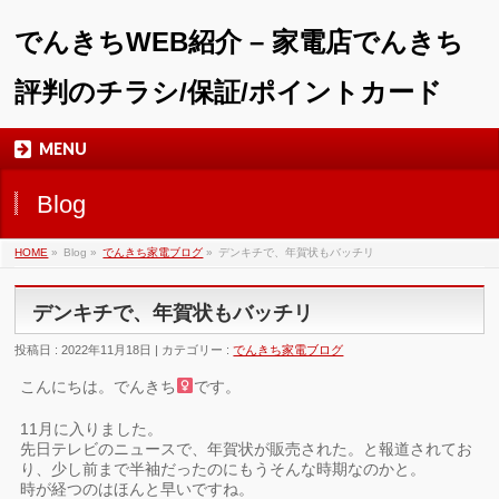
でんきちWEB紹介 – 家電店でんきち
評判のチラシ/保証/ポイントカード
MENU
Blog
HOME
»
Blog »
でんきち家電ブログ
»
デンキチで、年賀状もバッチリ
デンキチで、年賀状もバッチリ
投稿日 : 2022年11月18日 | カテゴリー :
でんきち家電ブログ
こんにちは。でんきち
です。
11月に入りました。
先日テレビのニュースで、年賀状が販売された。と報道されてお
り、少し前まで半袖だったのにもうそんな時期なのかと。
時が経つのはほんと早いですね。