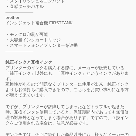
・スタイリッシュ＆コンパクト
・直感タッチパネル
——————–
brother
インクジェット複合機 FIRSTTANK
・モノクロ印刷が可能
・大容量インクカートリッジ
・スマートフォンとプリンターを連携
——————–
純正インクと互換インク
プリンターのインクを購入する際に、メーカーが販売している
「純正インク」以外にも、「互換インク」というインクがありま
す。
互換性があるので問題なくプリンターに使用が出来、純正インク
よりもお値打ちに購入できるので、こちらをお買い求めになる方
が増えて来ています。
ですが、プリンターが故障してしまったなどトラブルが起きた
時、互換インクを使用していると、保証期間内であっても無償修
理の対象外となってしまう場合があります。ですので、互換イン
クをご使用される場合は、注意が必要です。
デンキチでは、今回ご紹介した商品以外にも、様々なメーカーの