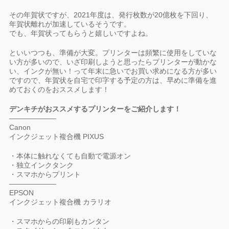
その年賀状ですが、2021年度は、発行枚数が20億枚を下回り、
年賀状離れが加速しているそうです。
でも、年賀状ってもらうと嬉しいですよね。
といいつつも、準備が大変。プリンターは頻繁に使用をしていな
い方が多いので、いざ印刷しようと思ったらプリンターが動かな
い、インクが無い！って年末に急いでお買い求めになる方が多い
ですので、年賀状を自宅で印字する予定の方は、早めに準備を進
めておくのをおススメします！
デンキチがおススメするプリンターをご紹介します！
——————–
Canon
インクジェット複合機 PIXUS
・本体に触れなくても自動で電源オン
・独立インクタンク
・スマホからプリント
——————–
EPSON
インクジェット複合機 カラリオ
・スマホからの印刷もカンタン