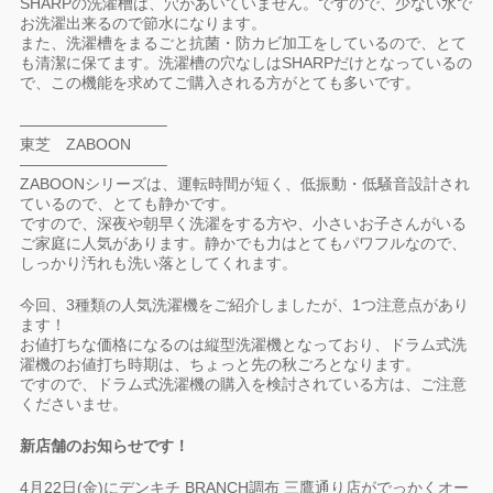
SHARPの洗濯槽は、穴があいていません。ですので、少ない水で
お洗濯出来るので節水になります。
また、洗濯槽をまるごと抗菌・防カビ加工をしているので、とて
も清潔に保てます。洗濯槽の穴なしはSHARPだけとなっているの
で、この機能を求めてご購入される方がとても多いです。
—————————–
東芝 ZABOON
—————————–
ZABOONシリーズは、運転時間が短く、低振動・低騒音設計され
ているので、とても静かです。
ですので、深夜や朝早く洗濯をする方や、小さいお子さんがいる
ご家庭に人気があります。静かでも力はとてもパワフルなので、
しっかり汚れも洗い落としてくれます。
今回、3種類の人気洗濯機をご紹介しましたが、1つ注意点があり
ます！
お値打ちな価格になるのは縦型洗濯機となっており、ドラム式洗
濯機のお値打ち時期は、ちょっと先の秋ごろとなります。
ですので、ドラム式洗濯機の購入を検討されている方は、ご注意
くださいませ。
新店舗のお知らせです！
4月22日(金)にデンキチ BRANCH調布 三鷹通り店がでっかくオー