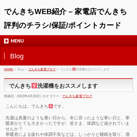
でんきちWEB紹介 – 家電店でんきち
評判のチラシ/保証/ポイントカード
MENU
Blog
HOME
»
Blog »
でんきち家電ブログ
»
でんきち
洗濯機をおススメします
でんきち
洗濯機をおススメします
投稿日 : 2022年4月20日 | カテゴリー :
でんきち家電ブログ
こんにちは。でんきち
です。
先週は真夏のような暑い日から、冬に戻ったような寒い日と、寒
暖差がとても大きかったですが、皆さま、体調など崩されていま
せんか？
寒暖差による疲れや体調不良などは、しっかりと睡眠を取り、適