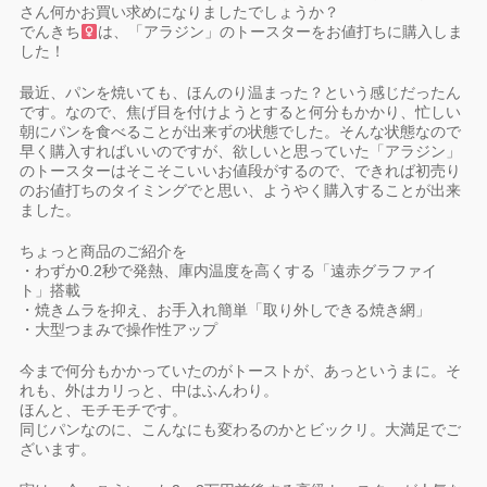
さん何かお買い求めになりましたでしょうか？
でんきち
は、「アラジン」のトースターをお値打ちに購入しま
した！
最近、パンを焼いても、ほんのり温まった？という感じだったん
です。なので、焦げ目を付けようとすると何分もかかり、忙しい
朝にパンを食べることが出来ずの状態でした。そんな状態なので
早く購入すればいいのですが、欲しいと思っていた「アラジン」
のトースターはそこそこいいお値段がするので、できれば初売り
のお値打ちのタイミングでと思い、ようやく購入することが出来
ました。
ちょっと商品のご紹介を
・わずか0.2秒で発熱、庫内温度を高くする「遠赤グラファイ
ト」搭載
・焼きムラを抑え、お手入れ簡単「取り外しできる焼き網」
・大型つまみで操作性アップ
今まで何分もかかっていたのがトーストが、あっというまに。そ
れも、外はカリっと、中はふんわり。
ほんと、モチモチです。
同じパンなのに、こんなにも変わるのかとビックリ。大満足でご
ざいます。