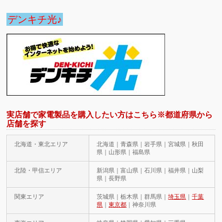
デンキチ光♪
実店舗で家電製品を購入したい方はこちら※都道府県から
店舗を探す
北海道・東北エリア
北海道｜青森県｜岩手県｜宮城県｜秋田
県｜山形県｜福島県
北陸・甲信エリア
新潟県｜富山県｜石川県｜福井県｜山梨
県｜長野県
関東エリア
茨城県｜栃木県｜群馬県｜
埼玉県
｜
千葉
県
｜
東京都
｜神奈川県