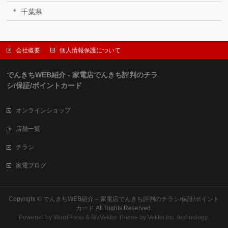
千葉県
会社概要
個人情報保護について
でんきちWEB紹介 - 家電店でんきち評判のチラ
シ/保証/ポイントカード
オンラインショップ
店舗一覧
チラシ
家電ブログ
Copyright ©
でんきちWEB紹介 – 家電店でんきち評判のチラシ/保証/ポイント
カード
All Rights Reserved.
Powered by
WordPress
&
BizVektor Theme
by Vektor,Inc. technology.