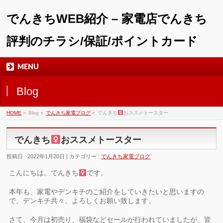
でんきちWEB紹介 – 家電店でんきち
評判のチラシ/保証/ポイントカード
MENU
Blog
HOME
»
Blog »
でんきち家電ブログ
»
でんきち
おススメトースター
でんきち
おススメトースター
投稿日 : 2022年1月20日 | カテゴリー :
でんきち家電ブログ
こんにちは。でんきち
です。
本年も、家電やデンキチのご紹介をしていきたいと思いますの
で、デンキチ共々、よろしくお願い致します。
さて、今月は初売り、福袋などセールが行われていましたが、皆