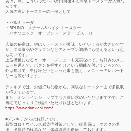
実は、今、こういった2～3万円前後する高級トースターが人気な
んです。
人気の高いトースターの一例として
・バルミューダ
・BRUNO スチーム&ベイク トースター
・パナソニック オーブントースター ビストロ
人気の秘密は、やはりトーストが美味しいという点が大きいです
が、冷凍食品やグラタンなどのオーブン調理にも使えるという点
も高いです。
上位機種になると、オートメニューも充実なので、お好みのメニ
ューを選んで、ボタンを押すだけという機能が付いているので、
外は焦げて、中は冷たいといった事も無く、メニューのレパート
リーも広がります。
デンキチでは、お値打ちな物から、高級なトースターまで多数取
り揃えています。
また、オンラインショップでもお買い求めいただけますので、ご
自宅でじっくりご検討いただければと思います。
https://www.denkichi.com/
■デンキチからのお願いです。
新型コロナウイルス感染症対策として、従業員は、マスクの着
用、出勤時の検温など、体調管理を徹底しております。