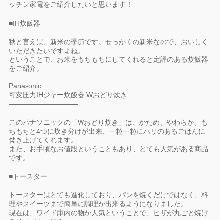
ッチン家電をご紹介したいと思います！
■IH炊飯器
秋と言えば、新米の季節です。せっかくの新米なので、おいしく
いただきたいですよね。
ということで、お米をもちもちにしてくれると定評のある炊飯器
をご紹介。
——————————
Panasonic
可変圧力IHジャー炊飯器 Wおどり炊き
——————————
このパナソニックの「Wおどり炊き」は、かため、やわらか、も
ちもちと4つに炊き分けが出来、一粒一粒にハリのあるごはんに
焚き上げてくれます。
また、お手頃なお値段ということもあり、とても人気がある商品
です。
■トースター
トースターはとても進化しており、パンを焼くだけではなく、料
理やスイーツまで簡単に調理が出来るようになりました。
現在は、ワイド庫内の物が人気ということで、ピザが丸ごと焼け