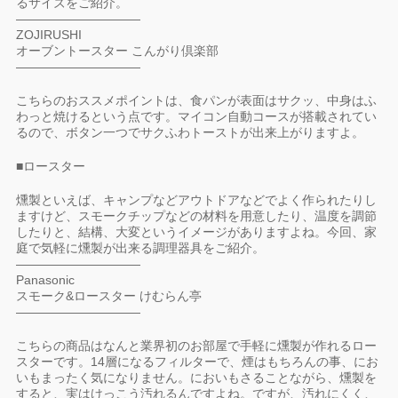
るサイズをご紹介。
——————————
ZOJIRUSHI
オーブントースター こんがり倶楽部
——————————
こちらのおススメポイントは、食パンが表面はサクッ、中身はふ
わっと焼けるという点です。マイコン自動コースが搭載されてい
るので、ボタン一つでサクふわトーストが出来上がりますよ。
■ロースター
燻製といえば、キャンプなどアウトドアなどでよく作られたりし
ますけど、スモークチップなどの材料を用意したり、温度を調節
したりと、結構、大変というイメージがありますよね。今回、家
庭で気軽に燻製が出来る調理器具をご紹介。
——————————
Panasonic
スモーク&ロースター けむらん亭
——————————
こちらの商品はなんと業界初のお部屋で手軽に燻製が作れるロー
スターです。14層になるフィルターで、煙はもちろんの事、にお
いもまったく気になりません。においもさることながら、燻製を
すると、実はけっこう汚れるんですよね。ですが、汚れにくく、