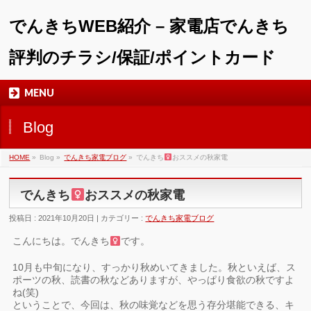
でんきちWEB紹介 – 家電店でんきち
評判のチラシ/保証/ポイントカード
MENU
Blog
HOME
»
Blog »
でんきち家電ブログ
»
でんきち
おススメの秋家電
でんきち
おススメの秋家電
投稿日 : 2021年10月20日 | カテゴリー :
でんきち家電ブログ
こんにちは。でんきち
です。
10月も中旬になり、すっかり秋めいてきました。秋といえば、ス
ポーツの秋、読書の秋などありますが、やっぱり食欲の秋ですよ
ね(笑)
ということで、今回は、秋の味覚などを思う存分堪能できる、キ