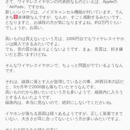
さて、ワイヤレスイヤホンの代表的なものといえば、Appleの
「AirPods」ですかね。
新しいシリーズは、ノイズキャンセル機能が付いています。でん
きち
未体験なんですが、なんか、すごく感動するみたいです。
となりますと、お値段の方が気になりますよね。約3万円ぐらい
でしょうか。お高い。
高いものは買えないという方は、1000円台でもワイヤレスイヤホ
ンは購入できるみたいですよ。
でも、音の質があまりよくないようです。まぁ、音質は、好き嫌
いだと思いますけどね。
そんなワイヤレスイヤホンで、ちょっと問題がでているようなん
です。
それは、線路に落とす人が急増しているとの事。JR西日本の話だ
と、3カ月半で2000個も落ちていたそうなんです。
高いものだから拾いたいという方も多いようで、線路内に入ろう
とする人もいたようです。
線路内は、本当に危ないので、絶対にしないでくださいね。
イヤホンが落ちる原因は様々あるようですが、正しく装着できて
いない、大きさが耳に合ってないという方が多いみたいですよ。
そんなお悩みをお持ちの方に、、、。