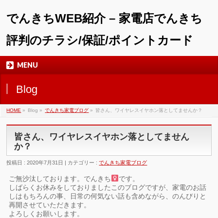
でんきちWEB紹介 – 家電店でんきち
評判のチラシ/保証/ポイントカード
MENU
Blog
HOME
»
Blog »
でんきち家電ブログ
»
皆さん、ワイヤレスイヤホン落としてませんか？
皆さん、ワイヤレスイヤホン落としてません
か？
投稿日 : 2020年7月31日 | カテゴリー :
でんきち家電ブログ
ご無沙汰しております。でんきち
です。
しばらくお休みをしておりましたこのブログですが、家電のお話
しはもちろんの事、日常の何気ない話も含めながら、のんびりと
再開させていただきます。
よろしくお願いします。