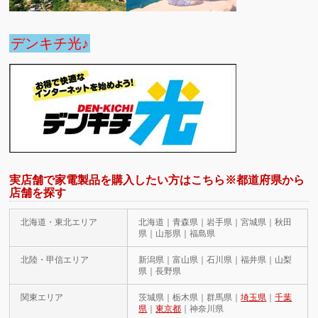
デンキチ光♪
実店舗で家電製品を購入したい方はこちら※都道府県から
店舗を探す
北海道・東北エリア
北海道｜青森県｜岩手県｜宮城県｜秋田
県｜山形県｜福島県
北陸・甲信エリア
新潟県｜富山県｜石川県｜福井県｜山梨
県｜長野県
関東エリア
茨城県｜栃木県｜群馬県｜
埼玉県
｜
千葉
県
｜
東京都
｜神奈川県