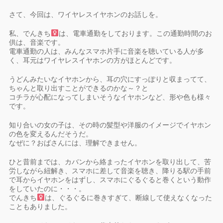
さて、今回は、ワイヤレスイヤホンのお話しを。
私、でんきち
は、電車通勤をしております。この通勤時間のお
供は、音楽です。
電車通勤の人は、みんなスマホ片手に音楽を聴いている人が多
く、耳元はワイヤレスイヤホンの方がほとんどです。
うどんみたいなイヤホンから、耳の穴にすっぽりと収まってて、
ちゃんと取り出すことができるのかな～？と
コチラが心配になってしまいそうなイヤホンなど、形や色も様々
です。
知り合いの女の子は、その時の髪型や洋服のイメージでイヤホン
の色を変えるんだそうだ。
なぜに？おばさんには、理解できません。
ひと昔前までは、カバンから絡まったイヤホンを取り出して、苦
労しながら紐解き、スマホに差して音楽を聴き、降りる駅の手前
で耳からイヤホンをはずし、スマホにぐるぐると巻くという動作
をしていたのに・・・。
でんきち
は、ぐるぐるに巻きすぎて、断線して使えなくなった
こともありました。