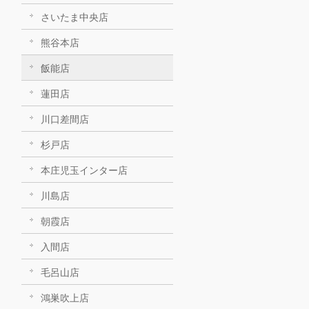
さいたま中央店
熊谷本店
飯能店
蓮田店
川口差間店
杉戸店
本庄児玉インター店
川島店
朝霞店
入間店
毛呂山店
鴻巣吹上店