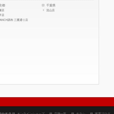
京都
千葉県
瀬店
流山店
平店
RANCH調布 三鷹通り店
判のチラ
オンラインショップ
店舗一覧
チラシ
家電ブログ