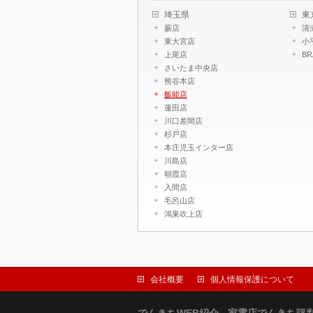
埼玉県
東
蕨店
清
東大宮店
小
上尾店
B
さいたま中央店
熊谷本店
飯能店
蓮田店
川口差間店
杉戸店
本庄児玉インター店
川島店
朝霞店
入間店
毛呂山店
鴻巣吹上店
会社概要
個人情報保護について
でんきちWEB紹介 - 家電店でんきち評