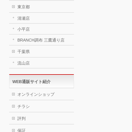
東京都
清瀬店
小平店
BRANCH調布 三鷹通り店
千葉県
流山店
WEB通販サイト紹介
オンラインショップ
チラシ
評判
保証