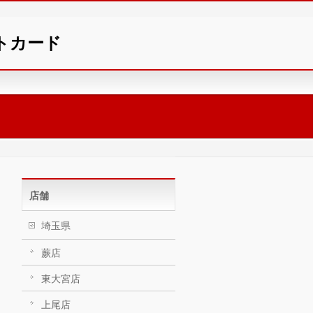
ントカード
店舗
埼玉県
蕨店
東大宮店
上尾店